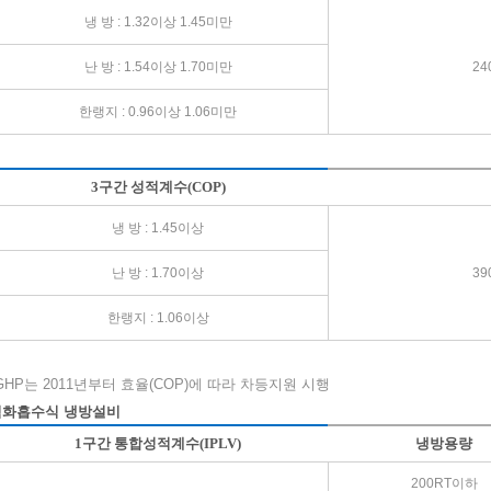
냉 방 : 1.32이상 1.45미만
난 방 : 1.54이상 1.70미만
2
한랭지 : 0.96이상 1.06미만
3구간 성적계수(COP)
냉 방 : 1.45이상
난 방 : 1.70이상
3
한랭지 : 1.06이상
GHP는 2011년부터 효율(COP)에 따라 차등지원 시행
직화흡수식 냉방설비
1구간 통합성적계수(IPLV)
냉방용량
200RT이하