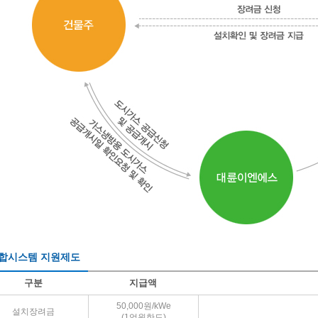
합시스템 지원제도
구분
지급액
50,000원/kWe
설치장려금
(1억원한도)